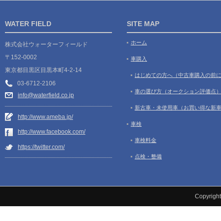
WATER FIELD
SITE MAP
ホーム
株式会社ウォーターフィールド
〒152-0002
車購入
東京都目黒区目黒本町4-2-14
はじめての方へ（中古車購入の前
03-6712-2106
車の選び方（オークション評価点
info@waterfield.co.jp
新古車・未使用車（お買い得な新
http://www.ameba.jp/
車検
http://www.facebook.com/
車検料金
https://twitter.com/
点検・整備
Copyrigh