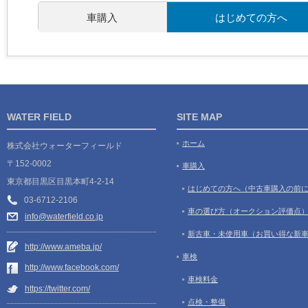
車購入
はじめての方へ
WATER FIELD
SITE MAP
ホーム
株式会社ウォーターフィールド
〒152-0002
車購入
東京都目黒区目黒本町4-2-14
はじめての方へ（中古車購入の前
03-6712-2106
車の選び方（オークション評価点
info@waterfield.co.jp
新古車・未使用車（お買い得な新
http://www.ameba.jp/
車検
http://www.facebook.com/
車検料金
https://twitter.com/
点検・整備