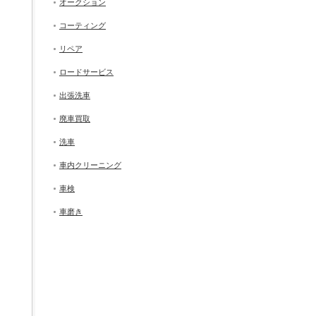
オークション
コーティング
リペア
ロードサービス
出張洗車
廃車買取
洗車
車内クリーニング
車検
車磨き