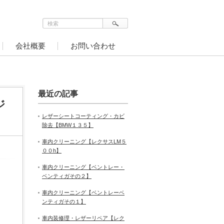
会社概要
お問い合わせ
最近の記事
ジ
レザーシートコーティング・カビ
除去【BMW１３５】
車内クリーニング【レクサスLM５
００h】
車内クリーニング【ベントレー・
ベンティガその２】
車内クリーニング【ベントレーベ
ンティガその１】
車内装修理・レザーリペア【レク